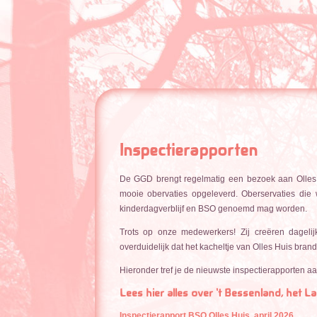
Inspectierapporten
De GGD brengt regelmatig een bezoek aan Olles Hu
mooie obervaties opgeleverd. Oberservaties die w
kinderdagverblijf en BSO genoemd mag worden.
Trots op onze medewerkers! Zij creëren dagel
overduidelijk dat het kacheltje van Olles Huis bran
Hieronder tref je de nieuwste inspectierapporten a
Lees hier alles over 't Bessenland, het
Inspectierapport BSO Olles Huis, april 2026