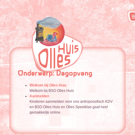
Onderwerp: Dagopvang
Welkom bij Olles Huis
Welkom bij BSO Olles Huis
Aanmelden
Kinderen aanmelden voor ons antroposofisch KDV
en BSO Olles Huis en Olles Speelklas gaat heel
gemakkelijk online.