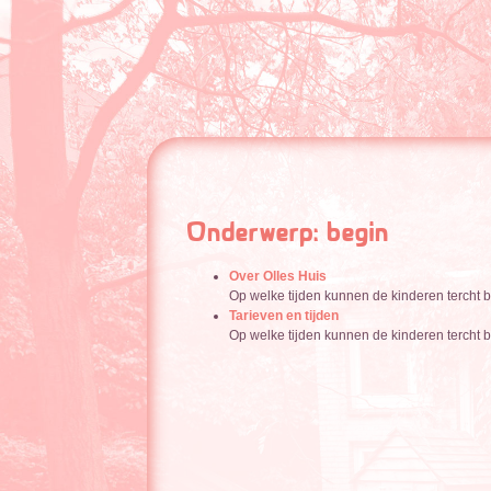
Onderwerp: begin
Over Olles Huis
Op welke tijden kunnen de kinderen tercht bi
Tarieven en tijden
Op welke tijden kunnen de kinderen tercht bi