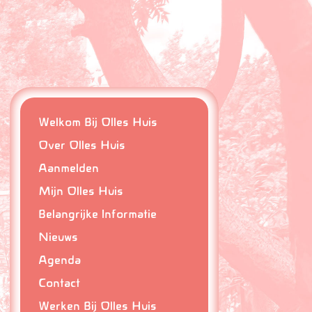
Welkom Bij Olles Huis
Over Olles Huis
Aanmelden
Mijn Olles Huis
Belangrijke Informatie
Nieuws
Agenda
Contact
Werken Bij Olles Huis